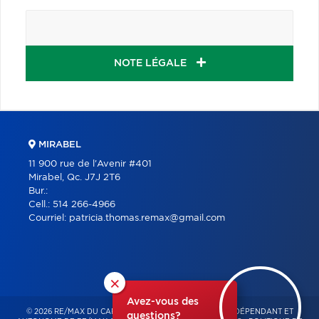
NOTE LÉGALE
MIRABEL
11 900 rue de l'Avenir #401
Mirabel, Qc. J7J 2T6
Bur.:
Cell.:
514 266-4966
Courriel:
patricia.thomas.remax@gmail.com
×
Avez-vous des
© 2026 RE/MAX DU CARTIER BONJOUR – FRANCHISÉ INDÉPENDANT ET
questions?