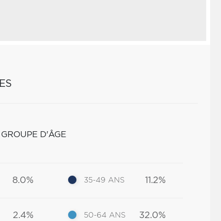
ES
 GROUPE D'ÂGE
8.0%
11.2%
35-49 ANS
2.4%
32.0%
50-64 ANS