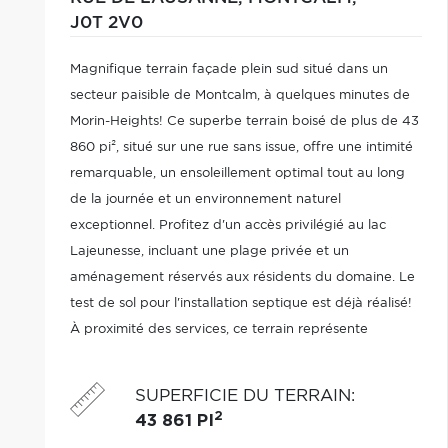
J0T 2V0
Magnifique terrain façade plein sud situé dans un
secteur paisible de Montcalm, à quelques minutes de
Morin-Heights! Ce superbe terrain boisé de plus de 43
860 pi², situé sur une rue sans issue, offre une intimité
remarquable, un ensoleillement optimal tout au long
de la journée et un environnement naturel
exceptionnel. Profitez d'un accès privilégié au lac
Lajeunesse, incluant une plage privée et un
aménagement réservés aux résidents du domaine. Le
test de sol pour l'installation septique est déjà réalisé!
À proximité des services, ce terrain représente
l'endroit idéal pour construire la propriété de vos
rêves au coeur des Laurentides.
SUPERFICIE DU TERRAIN
:
2
43 861 PI